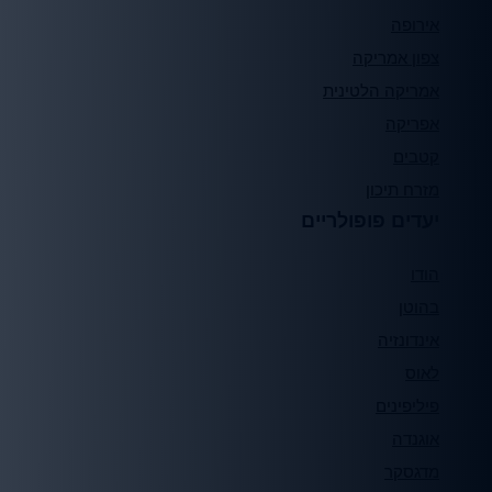
אירופה
צפון אמריקה
אמריקה הלטינית
אפריקה
קטבים
מזרח תיכון
יעדים פופולריים
הודו
בהוטן
אינדונזיה
לאוס
פיליפינים
אוגנדה
מדגסקר