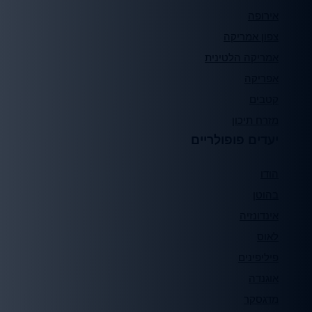
אירופה
צפון אמריקה
אמריקה הלטינית
אפריקה
קטבים
מזרח תיכון
יעדים פופולריים
הודו
בהוטן
אינדונזיה
לאוס
פיליפינים
אוגנדה
מדגסקר