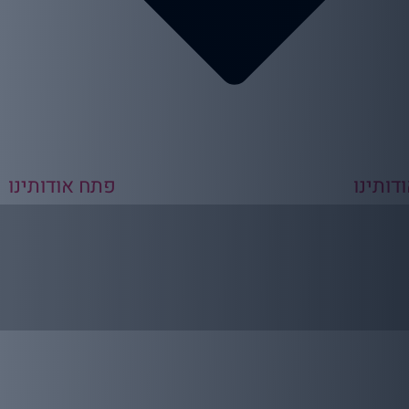
דותינו
פתח אודותינו