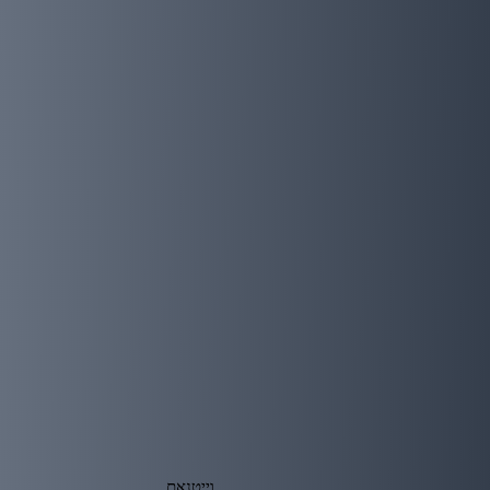
וייטנאם