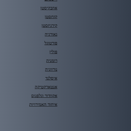
אוזבקיסטן
קזחסטן
קירגיזסטן
גאורגיה
פורטוגל
פולין
רומניה
נורווגיה
איסלנד
אנטארקטיקה
אקוודור וגלפגוס
איחוד האמירויות