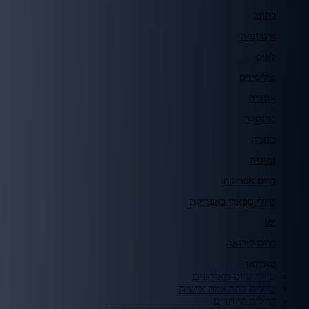
בהוטן
אינדונזיה
לאוס
פיליפינים
אוגנדה
מדגסקר
טנזניה
נמיביה
דרום אפריקה
טיולי ספארי באפריקה
יפן
דרום קוריאה
טאיוואן
טיולי שייט מאורגנים
טיולים בהתאמה אישית
טיולים מיוחדים