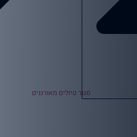
סגור טיולים מאורגנים