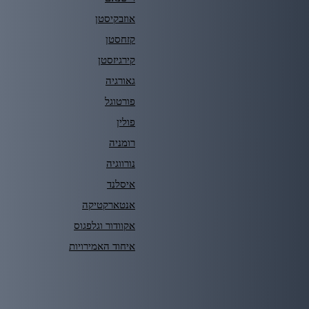
אוזבקיסטן
קזחסטן
קירגיזסטן
גאורגיה
פורטוגל
פולין
רומניה
נורווגיה
איסלנד
אנטארקטיקה
אקוודור וגלפגוס
איחוד האמירויות