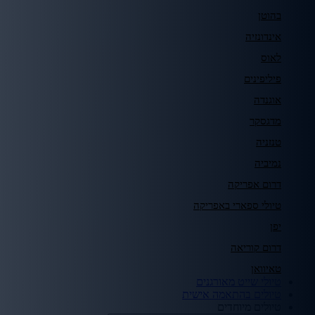
בהוטן
אינדונזיה
לאוס
פיליפינים
אוגנדה
מדגסקר
טנזניה
נמיביה
דרום אפריקה
טיולי ספארי באפריקה
יפן
דרום קוריאה
טאיוואן
טיולי שייט מאורגנים
טיולים בהתאמה אישית
טיולים מיוחדים