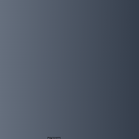
וייטנאם