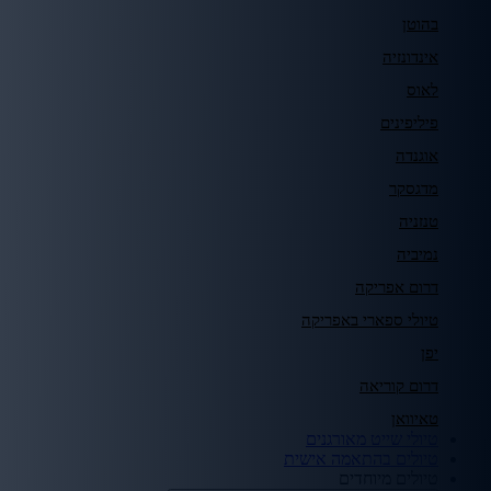
בהוטן
אינדונזיה
לאוס
פיליפינים
אוגנדה
מדגסקר
טנזניה
נמיביה
דרום אפריקה
טיולי ספארי באפריקה
יפן
דרום קוריאה
טאיוואן
טיולי שייט מאורגנים
טיולים בהתאמה אישית
טיולים מיוחדים