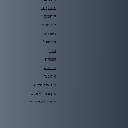
אוזבקיסטן
קזחסטן
קירגיזסטן
גאורגיה
פורטוגל
פולין
רומניה
נורווגיה
איסלנד
אנטארקטיקה
אקוודור וגלפגוס
איחוד האמירויות