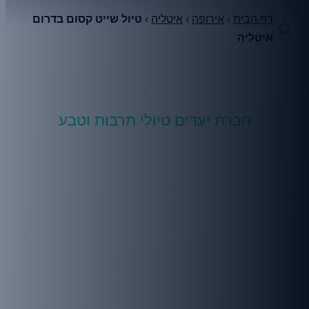
דף הבית
›
אירופה
›
איטליה
›
טיול שייט קסום בדרום
איטליה
חברת יעדים טיולי תרבות וטבע
למה כדאי לכם לטייל איתנו
בטיול שייט לדרום איטליה?
מסע שייט קסום בדרום איטליה, בכלי שייט
קטן, מגה יאכטה, שישלב בין הקסם האיטלקי
העתיק לבין ההיסטוריה המסתורית של מלטה.
שילוב מרתק בין אמנות, היסטוריה,
ארכאולוגיה, תרבות, אוכל, שייט ונופים