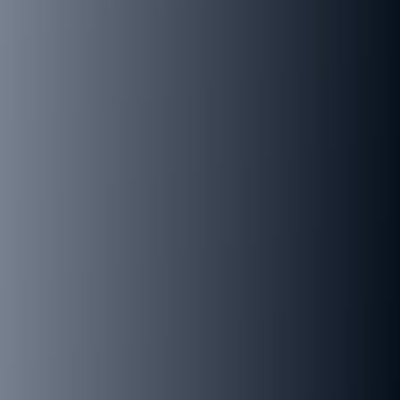
שייט בלתי נשכח של אמנות, היסטוריה
וטעמים ים-תיכוניים
:
נאפולי
–הלב הפועם של דרום איטליה, מקום
הולדתה של הפיצה.
האי קאפרי
– אי היוקרה והזוהר.
ליפארי
– יופי וולקני והיסטוריה עתיקה.
טאורמינה
– תיאטרון יווני עתיק מול הים.
הר אטנה
– הפלא הגעשי של סיציליה.
קטניה / סירקוזה
– קולנוע והיסטוריה עתיקה.