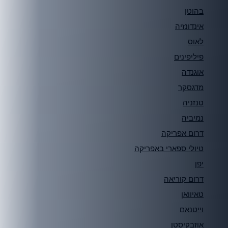
בהוטן
אינדונזיה
לאוס
פיליפינים
אוגנדה
מדגסקר
טנזניה
נמיביה
דרום אפריקה
טיולי ספארי באפריקה
יפן
דרום קוריאה
טאיוואן
וייטנאם
אוזבקיסטן