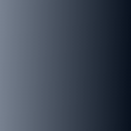
מדהימים.
השייט יתחיל בנאפולי התוססת, דרך סיציליה
אחד המחוזות המרתקים ביותר באיטליה, ויגיע
עד לאיים הקסומים של הארכיפלג המלטי.
נתחיל את השייט בנאפולי הקסומה – מקום
הולדתה של הפיצה! – וממנה נשוט לקאפרי, אי
בעל סטייל שאין שני לו, בסיציליה, נגיע אל
טאורמינה שובת הלב ונשוטט בסמטאות הצרות,
המלאות בסודות ובסיפורים, נטייל במקומות
בהם צולם הסרט “הסנדק” ובקורסו אומברטו
העמוס, מדרחוב קוסמופוליטי עם חנויות של
מעצבי אופנה מפורסמים. נעלה להר האטנה, הר
געש פעיל, נבקר בקטניה, נמשיך אל מלטה ונגלה
את אתרי המורשת התרבותית של אונסק”ו,
וולטה, עיר בעלת יופי ייחודי, ואת האי גוזו עם
המונומנטים המגליתיים בני 5,500 השנים שלו.