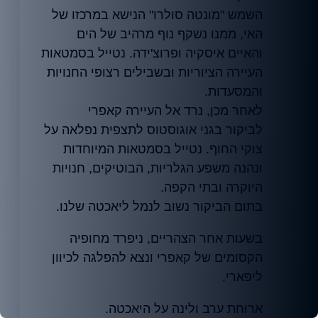
השמש "מונטה סולרו" הנישא במרכזו של
האי, ממנו נשקף נוף מרהיב של הים
והאיים איסקיה ופרוצ'ידה. נטייל בסמטאות
העיירה הציוריות ובשבילים רצופי החנויות
והמסעדות.
לאחר מכן, נרד אל העיירה קאפרי
לביקור בגני אוגוסטוס לתצפית נפלאה על
צוקי החוף. נטייל בסמטאות המיוחדות
ונהנה משפע הגלריות, הבוטיקים, חנויות
היוקרה ובתי הקפה.
בתום הביקור נשוב לנמל ליאכטה שלנו.
בשעות אחר הצהריים, ניפרד מחופיה
הקסומים של קאפרי ונצא להפלגה לכיוון
ליפארי.
ארוחת ערב ולינה על היאכטה.