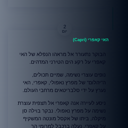
2
האי קאפרי (Capri)
הבוקר נתעורר אל מראהו הנפלא של האי
קאפרי על רקע הים הטירני המדהים.
נופים עוצרי נשימה, שמיים תכולים,
ה"יהלום" של מפרץ נאפולי, קאפרי, האי
נערץ על ידי סלבריטאים מרחבי העולם.
ניסע לעיירה אנה קאפרי אל תצפית עוצרת
נשימה על מפרץ נאפולי. נבקר בוילה סן
מיקלה, ביתו של אקסל מונטה המשקיף
על קאפרי. נעלה ברכבל למרומי הר