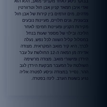
בבוקר ניסע לאחד מקניוני מואב, הלא הוא
ואדי איבן חמאד קניון אבן חול וטרוורטין
מדהים, מים זורמים בין קירות של אבן חול
צבעונית, גנים תלויים, מעיינות נובעים
מקירות הקניון ומעיינות חמים! לאחר
הליכה ובילוי של מספר שעות בנחל
במסלול קליל השווה לכל נפש, נעלה
לכרך, היא קיר מואב המקראית. מצודה
אדירה מן המאה ה-12 החולשת על עבר
הירדן ומישורי מואב. מצודה מרשימה
השולטת על המעבר מבקעת הירדן לגב
ההר. נסייר במצודה וניסע לפטרה אליה
נגיע בשעות הערב. לינה בפטרה.