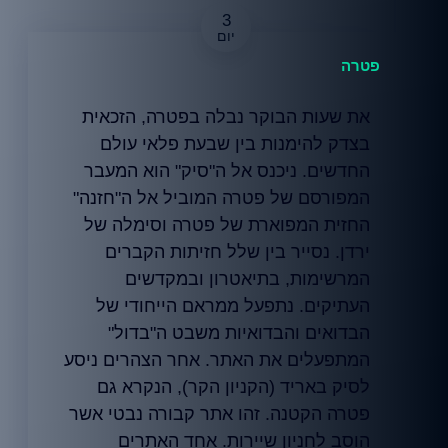
3
פטרה
את שעות הבוקר נבלה בפטרה, הזכאית
בצדק להימנות בין שבעת פלאי עולם
החדשים. ניכנס אל ה"סיק" הוא המעבר
המפורסם של פטרה המוביל אל ה"חזנה"
החזית המפוארת של פטרה וסימלה של
ירדן. נסייר בין שלל חזיתות הקברים
המרשימות, בתיאטרון ובמקדשים
העתיקים. נתפעל ממראם הייחודי של
הבדואים והבדואיות משבט ה"בדול"
המתפעלים את האתר. אחר הצהרים ניסע
לסיק באריד (הקניון הקר), הנקרא גם
פטרה הקטנה. זהו אתר קבורה נבטי אשר
הוסב לחניון שיירות. אחד האתרים