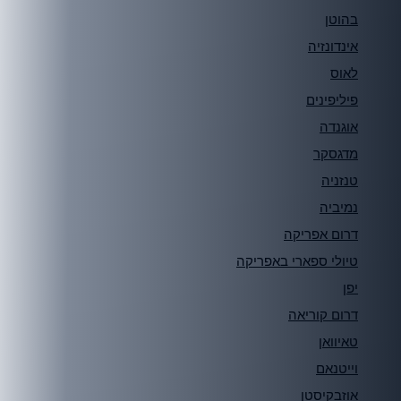
בהוטן
אינדונזיה
לאוס
פיליפינים
אוגנדה
מדגסקר
טנזניה
נמיביה
דרום אפריקה
טיולי ספארי באפריקה
יפן
דרום קוריאה
טאיוואן
וייטנאם
אוזבקיסטן