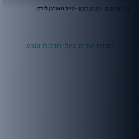
דף הבית
›
מזרח תיכון
›
טיול מאורגן לירדן
חברת יעדים טיולי תרבות וטבע
למה לטייל איתנו לירדן?
טיול לירדן, אל סודותיה של פטרה, קניוני חול
מרהיבים וטיול ג’יפים בואדי רם
עד כמה אנחנו מכירים את שכנתינו ממזרח?
את ההיסטוריה העתיקה שלה – תרבות נוודית
שהקימה ערי ענק במדבר, את נופיה הקסומים –
מדבריות רחבי ידיים, קניוני חול וצבע ומעיינות