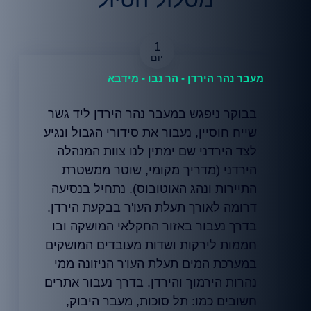
1
מעבר נהר הירדן - הר נבו - מידבא
בבוקר ניפגש במעבר נהר הירדן ליד גשר
שייח חוסיין, נעבור את סידורי הגבול ונגיע
לצד הירדני שם ימתין לנו צוות המנהלה
הירדני (מדריך מקומי, שוטר ממשטרת
התיירות ונהג האוטובוס). נתחיל בנסיעה
דרומה לאורך תעלת העו'ר בבקעת הירדן.
בדרך נעבור באזור החקלאי המושקה ובו
חממות לירקות ושדות מעובדים המושקים
במערכת המים תעלת העו'ר הניזונה ממי
נהרות הירמוך והירדן. בדרך נעבור אתרים
חשובים כמו: תל סוכות, מעבר היבוק,