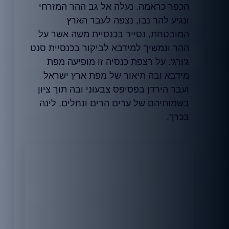
הכפר כראמה. נעלה אל גב ההר המזרחי
ונגיע להר נבו, נצפה לעבר הארץ
המובטחת, נסייר בכנסיית משה אשר על
ההר ונמשיך למידבא לביקור בכנסיית סנט
ג'ורג'. על רצפת כנסיה זו מופיעה מפת
מידבא ובה תיאור של מפת ארץ ישראל
ועבר הירדן בפסיפס צבעוני ובה תוך ציון
בשמותיהם של ערים הרים ונחלים. לינה
בכרך.