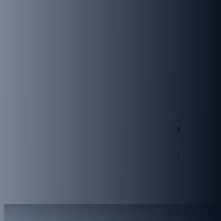
טיול מאורגן לירדן
הדרכת יובל כלב
4 ימים