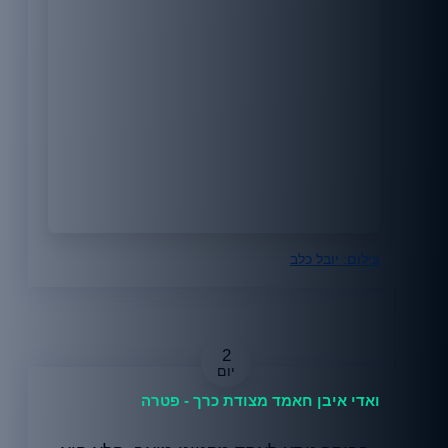
צילום: יובל כלב
2
ואדי איבן חאמד מצודת כרך - פטרה