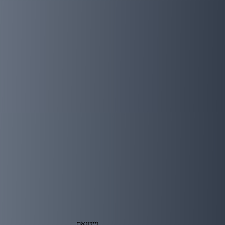
וייטנאם