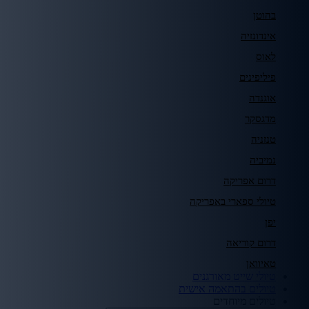
בהוטן
אינדונזיה
לאוס
פיליפינים
אוגנדה
מדגסקר
טנזניה
נמיביה
דרום אפריקה
טיולי ספארי באפריקה
יפן
דרום קוריאה
טאיוואן
טיולי שייט מאורגנים
טיולים בהתאמה אישית
טיולים מיוחדים