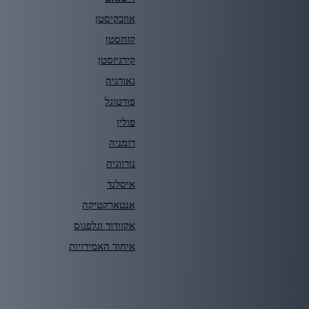
אוזבקיסטן
קזחסטן
קירגיזסטן
גאורגיה
פורטוגל
פולין
רומניה
נורווגיה
איסלנד
אנטארקטיקה
אקוודור וגלפגוס
איחוד האמירויות