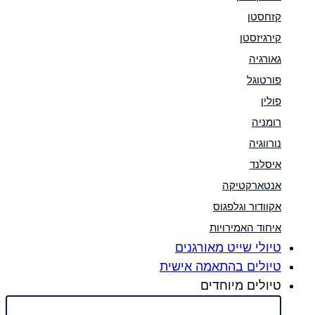
קזחסטן
קירגיזסטן
גאורגיה
פורטוגל
פולין
רומניה
נורווגיה
איסלנד
אנטארקטיקה
אקוודור וגלפגוס
איחוד האמירויות
טיולי שייט מאורגנים
טיולים בהתאמה אישית
טיולים מיוחדים