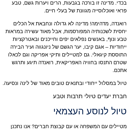
י. מדינה זו בורכה בגבעות, הרים ויערות גשם, טבע
י ואוכלוסייה מגוונת של בעלי חיים.
נדה, מדהימה! מדינה לא גדולה ונחבאת אל הכלים
ית לשכנותיה המפורסמות, אבל מאוד עשירה במראות
 ונוף, באנשים נפלאים יפים וחייכנים ובאטרקציות
ודיות – אגם קיבו, יער הגשם של ניונגווה ועיר הבירה
ססת קיגאלי. גם למטיילים ותיקי אפריקה וגם לכאלו
ם התנסו בחוויה האפריקאית, רואנדה תיגע ותרגש
כם.
ל במסלול ייחודי ובתנאים טובים מאוד של לינה ונסיעה.
רת יעדים טיולי תרבות וטבע
ול לנוסע העצמאי
ילים עם המשפחה או עם קבוצת חברים? אנו נתכנן