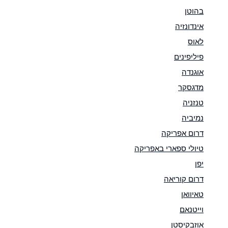
בהוטן
אינדונזיה
לאוס
פיליפינים
אוגנדה
מדגסקר
טנזניה
נמיביה
דרום אפריקה
טיולי ספארי באפריקה
יפן
דרום קוריאה
טאיוואן
וייטנאם
אוזבקיסטן