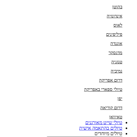
בהוטן
אינדונזיה
לאוס
פיליפינים
אוגנדה
מדגסקר
טנזניה
נמיביה
דרום אפריקה
טיולי ספארי באפריקה
יפן
דרום קוריאה
טאיוואן
טיולי שייט מאורגנים
טיולים בהתאמה אישית
טיולים מיוחדים