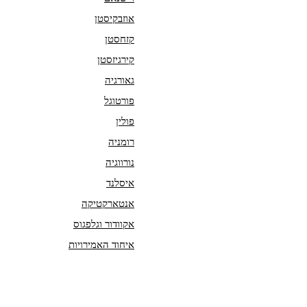
אוזבקיסטן
קזחסטן
קירגיזסטן
גאורגיה
פורטוגל
פולין
רומניה
נורווגיה
איסלנד
אנטארקטיקה
אקוודור וגלפגוס
איחוד האמירויות